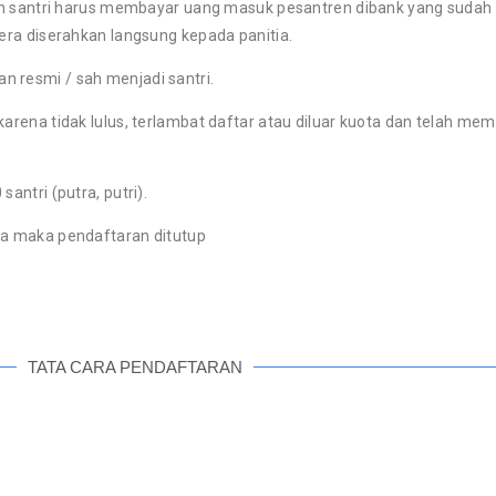
lon santri harus membayar uang masuk pesantren dibank yang sudah
gera diserahkan langsung kepada panitia.
 resmi / sah menjadi santri.
arena tidak lulus, terlambat daftar atau diluar kuota dan telah m
ntri (putra, putri).
da maka pendaftaran ditutup
TATA CARA PENDAFTARAN
N